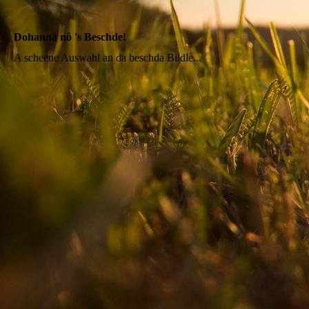
Dohanna nô 's Beschde!
A scheene Auswahl an da beschda Bildle...